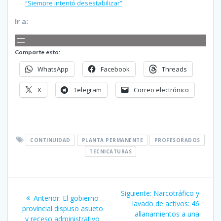
“Siempre intentó desestabilizar”
Ir a:
Comparte esto:
WhatsApp
Facebook
Threads
X
Telegram
Correo electrónico
CONTINUIDAD
PLANTA PERMANENTE
PROFESORADOS
TECNICATURAS
Navegación
Siguiente
Siguiente:
Narcotráfico y
Entrada
Anterior:
El gobierno
de
entrada:
lavado de activos: 46
anterior:
provincial dispuso asueto
allanamientos a una
y receso administrativo