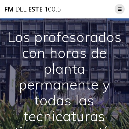
Saltar
FM
DEL
ESTE
100.5
al
contenido
Los profesorados
con horas de
planta
permanente y
todas las
tecnicaturas