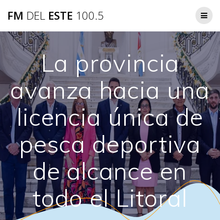
Saltar
FM
DEL
ESTE
100.5
al
contenido
La provincia
avanza hacia una
licencia única de
pesca deportiva
de alcance en
todo el Litoral