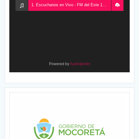
1. Escuchanos en Vivo - FM del Este 100.5, desde Chajarí, Entre Ríos, Argentina
Powered by
AudioIgniter