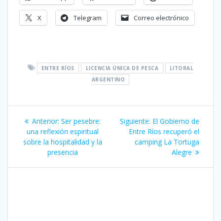
X
Telegram
Correo electrónico
ENTRE RÍOS
LICENCIA ÚNICA DE PESCA
LITORAL
ARGENTINO
Navegación
Entrada
Siguiente
Anterior:
Ser pesebre:
Siguiente:
El Gobierno de
de
anterior:
entrada:
una reflexión espiritual
Entre Ríos recuperó el
sobre la hospitalidad y la
camping La Tortuga
entradas
presencia
Alegre