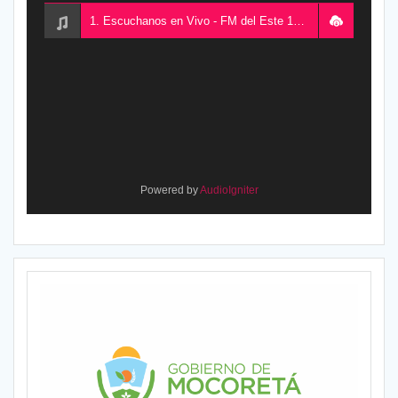
1. Escuchanos en Vivo - FM del Este 100.5, desde Chajarí, Entre Ríos, Argentina
Powered by
AudioIgniter