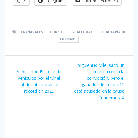
X
Telegram
Correo electrónico
CARNAVALES
CORSOS
GUALEGUAY
SECRETARÍA DE
TURISMO
Navegación
Siguiente
Siguiente:
Milei sacó un
de
Entrada
entrada:
Anterior:
El cruce de
decreto contra la
anterior:
vehículos por el túnel
corrupción, pero el
entradas
subfluvial alcanzó un
ganador de la ruta 12
récord en 2025
está acusado en la causa
Cuadernos