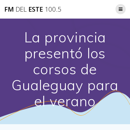
Saltar
FM
DEL
ESTE
100.5
al
contenido
La provincia
presentó los
corsos de
Gualeguay para
el verano