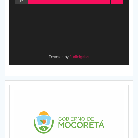
Powered by
AudioIgniter