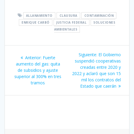
ALLANAMIENTO
CLAUSURA
CONTAMINACIÓN
ENRIQUE CARBÓ
JUSTICIA FEDERAL
SOLUCIONES
AMBIENTALES
Navegación
Siguiente
Siguiente:
El Gobierno
Entrada
Anterior:
Fuerte
de
entrada:
suspendió cooperativas
anterior:
aumento del gas: quita
creadas entre 2020 y
de subsidios y ajuste
entradas
2022 y aclaró que son 15
superior al 300% en tres
mil los contratos del
tramos
Estado que caerán