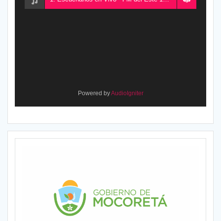
Powered by
AudioIgniter