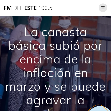
Saltar
FM
DEL
ESTE
100.5
al
contenido
La canasta
básica subió por
encima de la
inflación en
marzo y se puede
agravar la