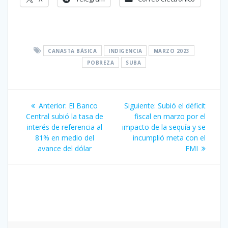
CANASTA BÁSICA
INDIGENCIA
MARZO 2023
POBREZA
SUBA
Navegación
Entrada
Siguiente
Anterior:
El Banco
Siguiente:
Subió el déficit
de
anterior:
entrada:
Central subió la tasa de
fiscal en marzo por el
interés de referencia al
impacto de la sequía y se
entradas
81% en medio del
incumplió meta con el
avance del dólar
FMI