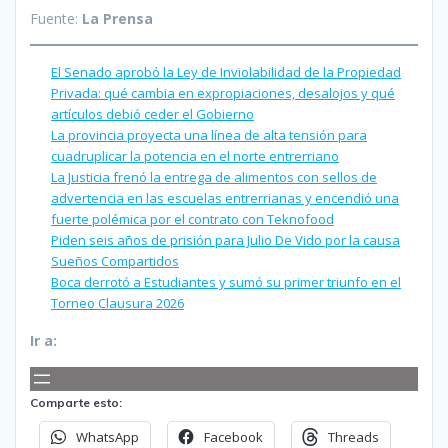
Fuente:
La Prensa
El Senado aprobó la Ley de Inviolabilidad de la Propiedad
Privada: qué cambia en expropiaciones, desalojos y qué
artículos debió ceder el Gobierno
La provincia proyecta una línea de alta tensión para
cuadruplicar la potencia en el norte entrerriano
La Justicia frenó la entrega de alimentos con sellos de
advertencia en las escuelas entrerrianas y encendió una
fuerte polémica por el contrato con Teknofood
Piden seis años de prisión para Julio De Vido por la causa
Sueños Compartidos
Boca derrotó a Estudiantes y sumó su primer triunfo en el
Torneo Clausura 2026
Ir a:
Comparte esto:
WhatsApp
Facebook
Threads