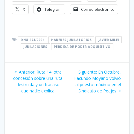
X
Telegram
Correo electrónico
DNU 274/2024
HABERES JUBILATORIOS
JAVIER MILEI
JUBILACIONES
PÉRDIDA DE PODER ADQUISITIVO
Navegación
Entrada
Siguiente
Anterior:
Ruta 14: otra
Siguiente:
En Octubre,
de
anterior:
entrada:
concesión sobre una ruta
Facundo Moyano volvió
destruida y un fracaso
al puesto máximo en el
entradas
que nadie explica
Sindicato de Peajes