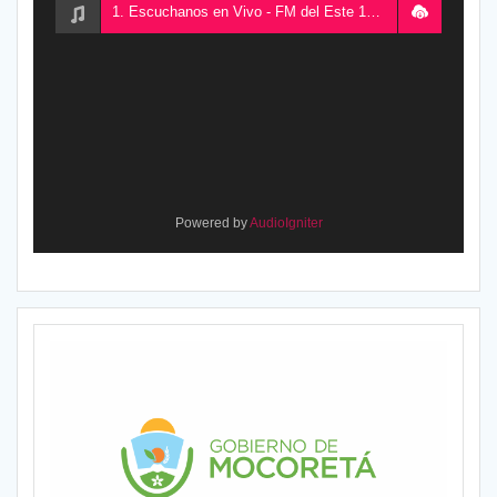
1. Escuchanos en Vivo - FM del Este 100.5, desde Chajarí, Entre Ríos, Argentina
Powered by
AudioIgniter