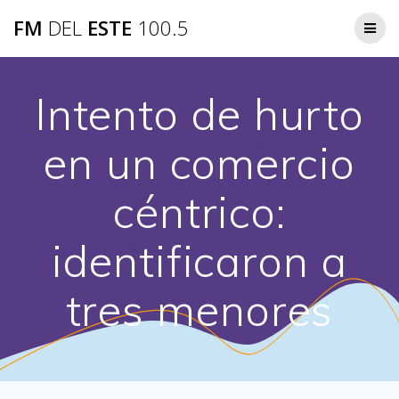
Saltar
FM
DEL
ESTE
100.5
al
contenido
Intento de hurto
en un comercio
céntrico:
identificaron a
tres menores