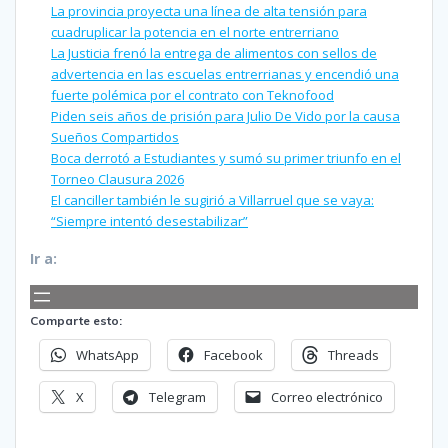
La provincia proyecta una línea de alta tensión para
cuadruplicar la potencia en el norte entrerriano
La Justicia frenó la entrega de alimentos con sellos de
advertencia en las escuelas entrerrianas y encendió una
fuerte polémica por el contrato con Teknofood
Piden seis años de prisión para Julio De Vido por la causa
Sueños Compartidos
Boca derrotó a Estudiantes y sumó su primer triunfo en el
Torneo Clausura 2026
El canciller también le sugirió a Villarruel que se vaya:
“Siempre intentó desestabilizar”
Ir a:
Comparte esto:
WhatsApp
Facebook
Threads
X
Telegram
Correo electrónico