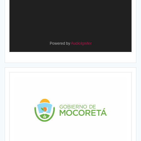
Powered by
AudioIgniter