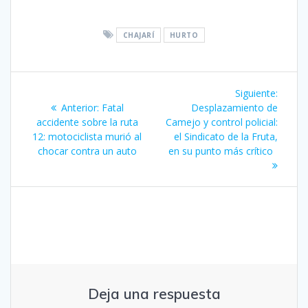
CHAJARÍ
HURTO
Navegación
Siguie
Siguiente:
de
Entrada
entrad
Anterior:
Fatal
Desplazamiento de
anterior:
accidente sobre la ruta
Camejo y control policial:
entradas
12: motociclista murió al
el Sindicato de la Fruta,
chocar contra un auto
en su punto más crítico
Deja una respuesta