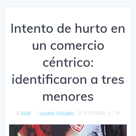
Intento de hurto en
un comercio
céntrico:
identificaron a tres
menores
RGM
Locales
Policiales
31/12/2025
|
0