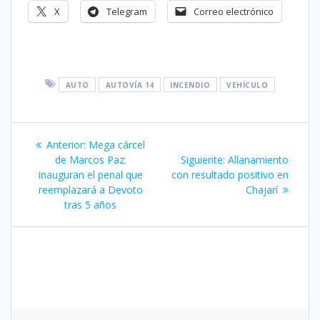
X
Telegram
Correo electrónico
AUTO
AUTOVÍA 14
INCENDIO
VEHÍCULO
Navegación
Entrada
Anterior:
Mega cárcel
de
anterior:
Siguiente
de Marcos Paz:
Siguiente:
Allanamiento
entrada:
inauguran el penal que
con resultado positivo en
entradas
reemplazará a Devoto
Chajarí
tras 5 años