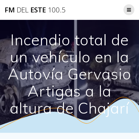
Saltar
FM
DEL
ESTE
100.5
al
contenido
Incendio total de
un vehículo en la
Autovía Gervasio
Artigas a la
altura de Chajarí