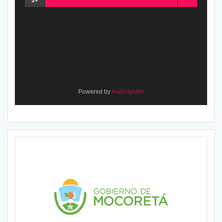
Powered by
AudioIgniter