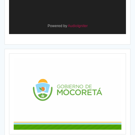
Powered by
AudioIgniter