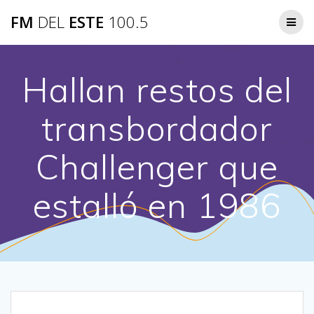
Saltar
FM
DEL
ESTE
100.5
al
contenido
Hallan restos del
transbordador
Challenger que
estalló en 1986