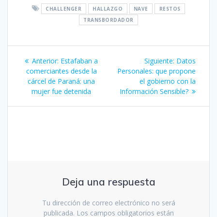
CHALLENGER
HALLAZGO
NAVE
RESTOS
TRANSBORDADOR
Navegación
Entrada
Siguiente
Anterior:
Estafaban a
Siguiente:
Datos
de
anterior:
entrada:
comerciantes desde la
Personales: que propone
cárcel de Paraná: una
el gobierno con la
entradas
mujer fue detenida
Información Sensible?
Deja una respuesta
Tu dirección de correo electrónico no será
publicada.
Los campos obligatorios están