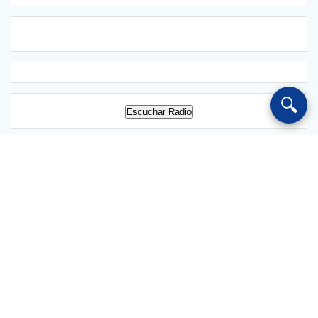
🔍
Escuchar Radio
Salvarredy 1024 Chajarí CP 3228 Entre Ríos Argentina