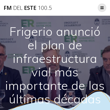
Saltar
FM
DEL
ESTE
100.5
al
contenido
Frigerio anunció
el plan de
infraestructura
vial más
importante de las
últimas décadas