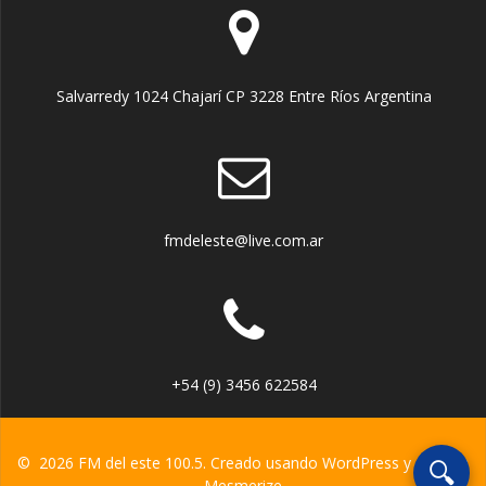
Salvarredy 1024 Chajarí CP 3228 Entre Ríos Argentina
fmdeleste@live.com.ar
+54 (9) 3456 622584
© 2026 FM del este 100.5. Creado usando WordPress y el
tema
🔍
Mesmerize