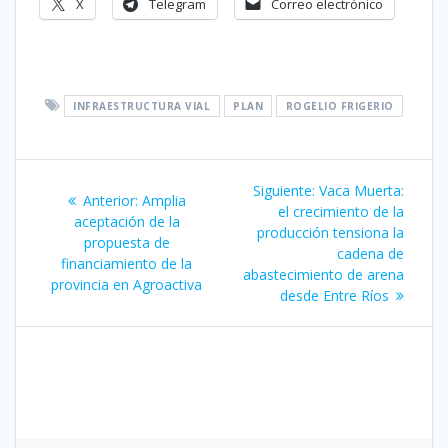
X
Telegram
Correo electrónico
INFRAESTRUCTURA VIAL
PLAN
ROGELIO FRIGERIO
Navegación
Siguiente
Siguiente:
Vaca Muerta:
Entrada
Anterior:
Amplia
de
entrada:
el crecimiento de la
anterior:
aceptación de la
producción tensiona la
propuesta de
entradas
cadena de
financiamiento de la
abastecimiento de arena
provincia en Agroactiva
desde Entre Ríos