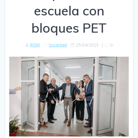
escuela con
bloques PET
RGM
Sociedad
25/04/2025
|
0