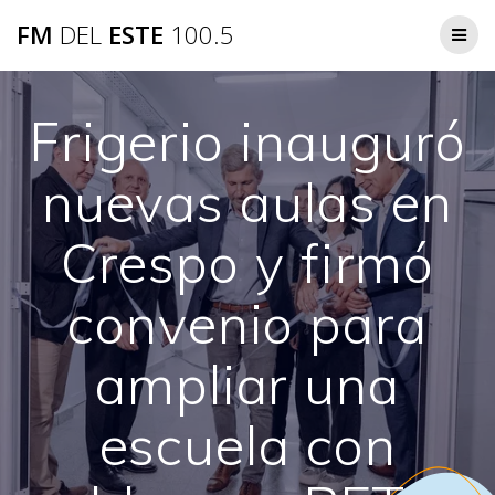
Saltar
FM
DEL
ESTE
100.5
al
contenido
Frigerio inauguró
nuevas aulas en
Crespo y firmó
convenio para
ampliar una
escuela con