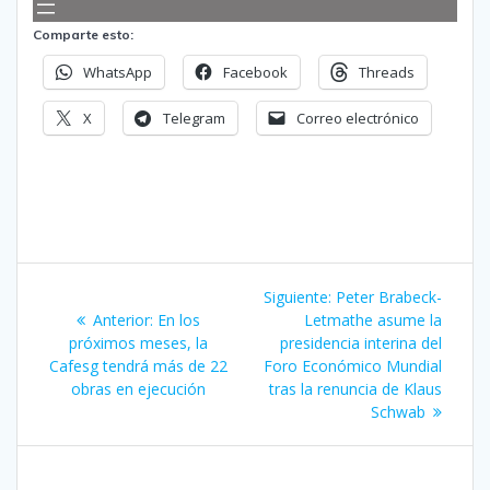
Comparte esto:
WhatsApp
Facebook
Threads
X
Telegram
Correo electrónico
Navegación
Siguiente
Siguiente:
Peter Brabeck-
de
Entrada
entrada:
Anterior:
En los
Letmathe asume la
anterior:
próximos meses, la
presidencia interina del
entradas
Cafesg tendrá más de 22
Foro Económico Mundial
obras en ejecución
tras la renuncia de Klaus
Schwab