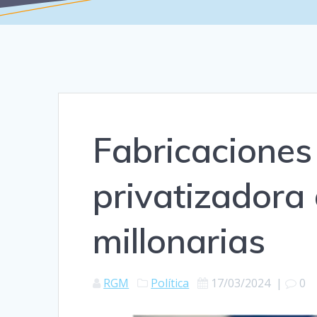
Fabricaciones m
privatizadora 
millonarias
RGM
Política
17/03/2024
|
0