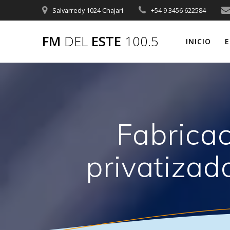
Saltar
Salvarredy 1024 Chajarí
+54 9 3456 622584
al
contenido
FM
DEL
ESTE
100.5
INICIO
E
Fabricac
privatizado