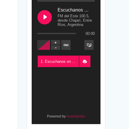
Escuchanos en Vivo
FM del Este 100.5,
desde Chajarí, Entre
Ríos, Argentina
00:00
1. Escuchanos en Vivo - FM del Este 100.5, desde Chajarí, Entre Ríos, Argentina
Powered by
AudioIgniter