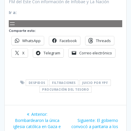
FM del Este Con información de Infobae y La Nación
Ir a:
Comparte esto:
WhatsApp
Facebook
Threads
X
Telegram
Correo electrónico
DESPIDOS
FILTRACIONES
JUICIO POR YPF
PROCURACIÓN DEL TESORO
Navegación
Entrada
Anterior:
de
anterior:
Siguiente
Bombardearon la única
Siguiente:
El gobierno
entrada:
iglesia católica en Gaza e
convocó a paritaria a los