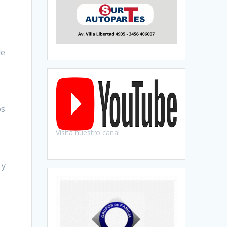
le
os
Visitá nuestro canal
 y