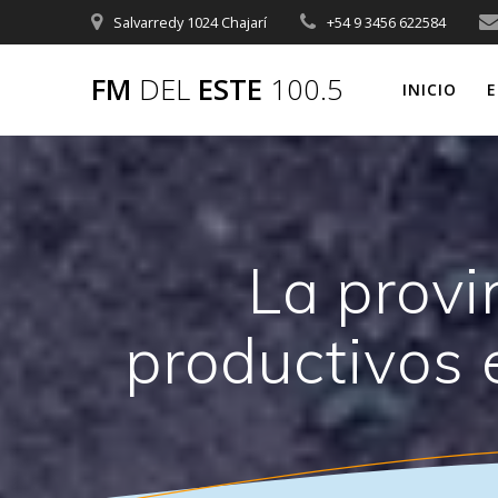
Saltar
Salvarredy 1024 Chajarí
+54 9 3456 622584
al
contenido
FM
DEL
ESTE
100.5
INICIO
E
La provi
productivos 