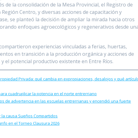
és de la consolidación de la Mesa Provincial, el Registro de
a Región Centro, y diversas acciones de capacitación y
base, se planteó la decisión de ampliar la mirada hacia otros
porando enfoques agroecológicos y regenerativos desde un
compartieron experiencias vinculadas a ferias, huertas,
ntos en transición a la producción orgánica y acciones de
d y el potencial productivo existente en Entre Ríos.
 Propiedad Privada: qué cambia en expropiaciones, desalojos y qué artícul
para cuadruplicar la potencia en el norte entrerriano
llos de advertencia en las escuelas entrerrianas y encendió una fuerte
por la causa Sueños Compartidos
iunfo en el Torneo Clausura 2026