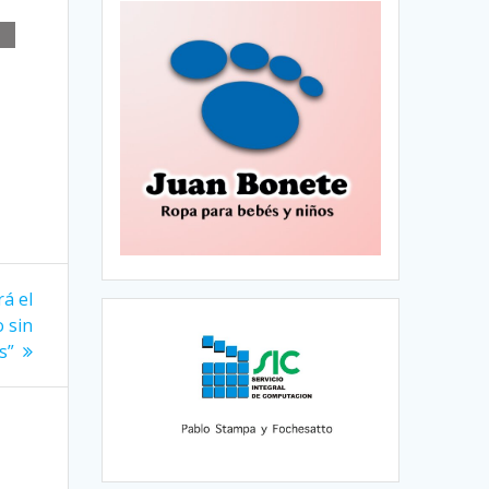
á el
o sin
s”