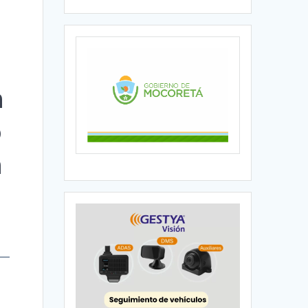
n
o
n