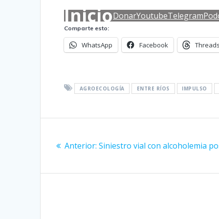
Inicio
Donar
Youtube
Telegram
Pod
Comparte esto:
WhatsApp
Facebook
Thread
AGROECOLOGÍA
ENTRE RÍOS
IMPULSO
Navegación
Entrada
de
Anterior:
Siniestro vial con alcoholemia po
anterior:
entradas