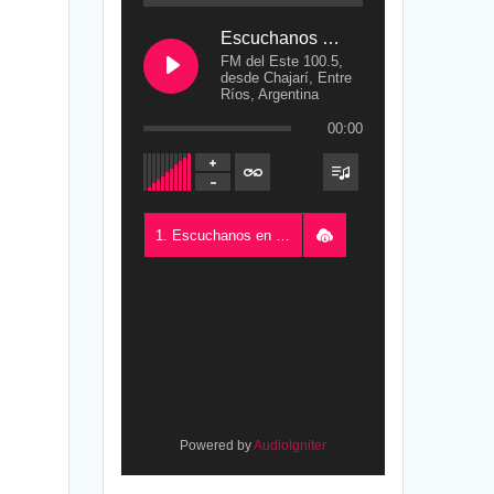
Escuchanos en Vivo
FM del Este 100.5,
desde Chajarí, Entre
Ríos, Argentina
00:00
1. Escuchanos en Vivo - FM del Este 100.5, desde Chajarí, Entre Ríos, Argentina
Powered by
AudioIgniter