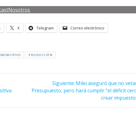
cast
Nosotros
s
X
Telegram
Correo electrónico
MUNICIPIOS
PRODUCCIÓN
Siguiente
Siguiente:
Milei aseguró que no vetar
entrada:
sitiva
Presupuesto, pero hará cumplir “el déficit cer
crear impuesto