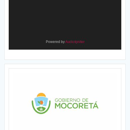
Powered by
AudioIgniter