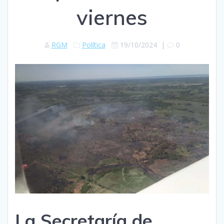
viernes
RGM
Política
19/10/2024
|
0
La Secretaría de