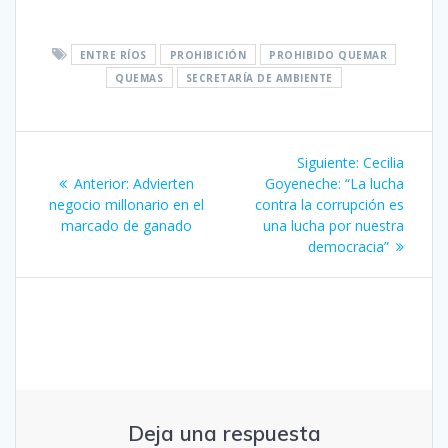
ENTRE RÍOS
PROHIBICIÓN
PROHIBIDO QUEMAR
QUEMAS
SECRETARÍA DE AMBIENTE
Navegación
Siguiente
Siguiente:
Cecilia
de
Entrada
entrada:
Anterior:
Advierten
Goyeneche: “La lucha
anterior:
negocio millonario en el
contra la corrupción es
entradas
marcado de ganado
una lucha por nuestra
democracia”
Deja una respuesta