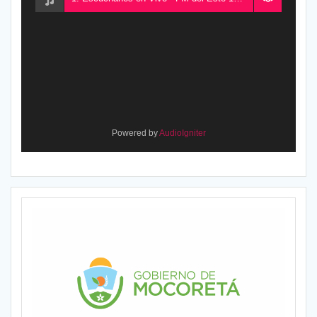
Powered by
AudioIgniter