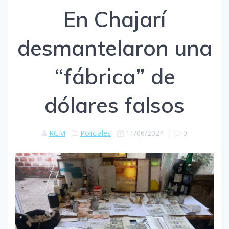
En Chajarí
desmantelaron una
“fábrica” de
dólares falsos
RGM
Policiales
11/06/2024
|
0