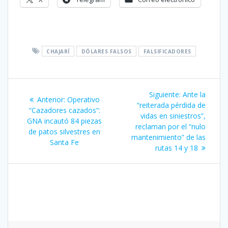
CHAJARÍ
DÓLARES FALSOS
FALSIFICADORES
Navegación
Siguiente
Siguiente:
Ante la
Entrada
Anterior:
Operativo
de
entrada:
“reiterada pérdida de
anterior:
“Cazadores cazados”:
vidas en siniestros”,
GNA incautó 84 piezas
entradas
reclaman por el “nulo
de patos silvestres en
mantenimiento” de las
Santa Fe
rutas 14 y 18