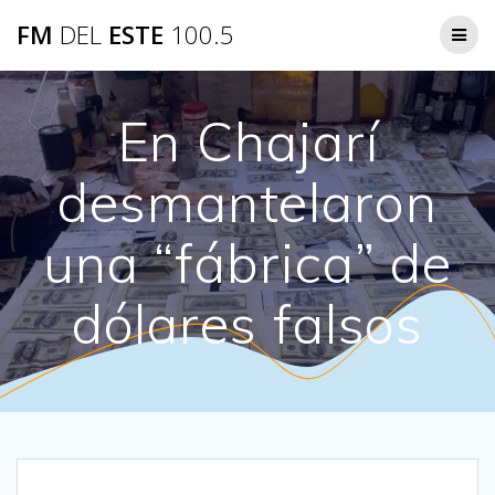
Saltar
FM
DEL
ESTE
100.5
al
contenido
En Chajarí
desmantelaron
una “fábrica” de
dólares falsos