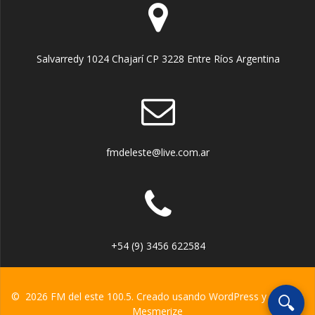
Salvarredy 1024 Chajarí CP 3228 Entre Ríos Argentina
fmdeleste@live.com.ar
+54 (9) 3456 622584
© 2026 FM del este 100.5. Creado usando WordPress y el
tema
🔍
Mesmerize