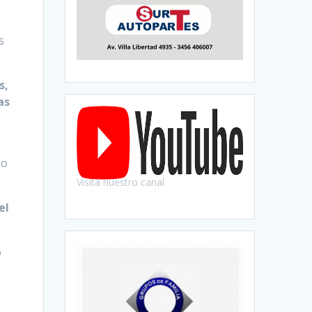
s
s,
as
lo
Visitá nuestro canal
el
o