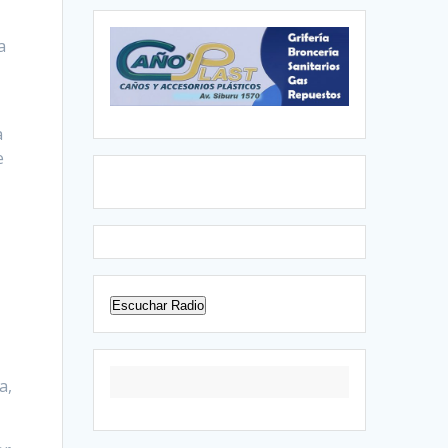
a
a
e
Escuchar Radio
a,