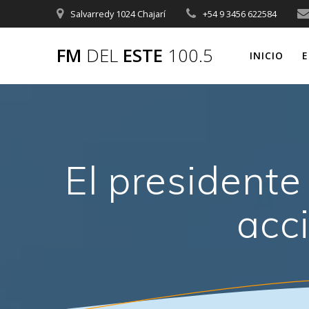
Saltar
Salvarredy 1024 Chajarí
+54 9 3456 622584
al
contenido
FM
DEL
ESTE
100.5
INICIO
E
El presidente
acc