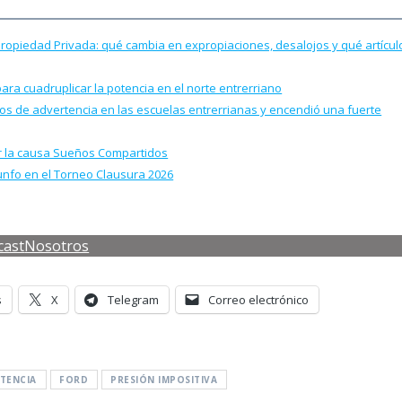
 Propiedad Privada: qué cambia en expropiaciones, desalojos y qué artícul
para cuadruplicar la potencia en el norte entrerriano
llos de advertencia en las escuelas entrerrianas y encendió una fuerte
por la causa Sueños Compartidos
iunfo en el Torneo Clausura 2026
cast
Nosotros
s
X
Telegram
Correo electrónico
TENCIA
FORD
PRESIÓN IMPOSITIVA