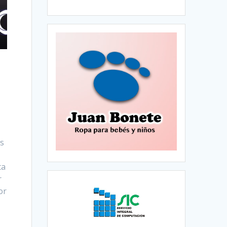
os
ta
r
or