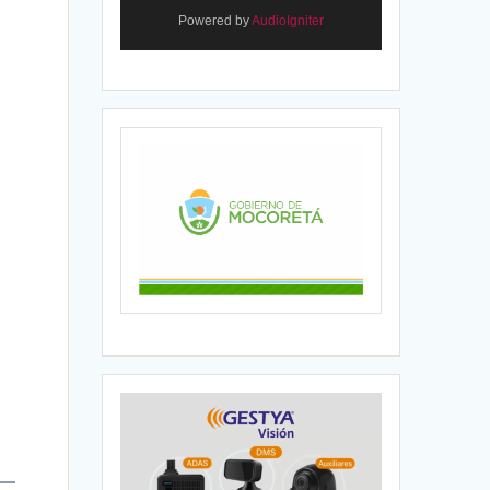
Powered by
AudioIgniter