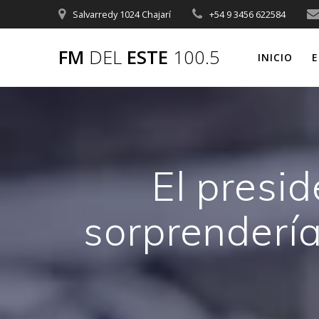
Saltar
Salvarredy 1024 Chajarí
+54 9 3456 622584
al
contenido
FM
DEL
ESTE
100.5
INICIO
E
El presid
sorprendería