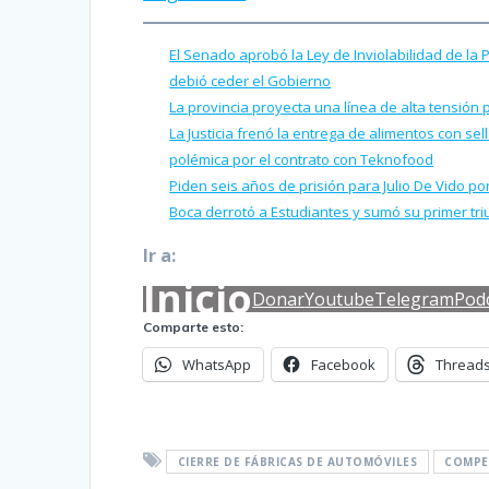
El Senado aprobó la Ley de Inviolabilidad de la
debió ceder el Gobierno
La provincia proyecta una línea de alta tensión 
La Justicia frenó la entrega de alimentos con se
polémica por el contrato con Teknofood
Piden seis años de prisión para Julio De Vido 
Boca derrotó a Estudiantes y sumó su primer tr
Ir a:
Inicio
Donar
Youtube
Telegram
Pod
Comparte esto:
WhatsApp
Facebook
Thread
CIERRE DE FÁBRICAS DE AUTOMÓVILES
COMPE