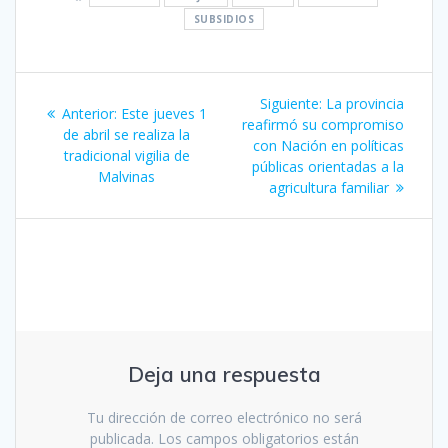
SUBSIDIOS
Navegación
Siguiente
Siguiente:
La provincia
Entrada
Anterior:
Este jueves 1
de
entrada:
reafirmó su compromiso
anterior:
de abril se realiza la
con Nación en políticas
tradicional vigilia de
entradas
públicas orientadas a la
Malvinas
agricultura familiar
Deja una respuesta
Tu dirección de correo electrónico no será
publicada.
Los campos obligatorios están