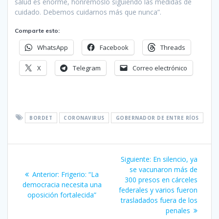
salud es enorme, honrémoslo siguiendo las medidas de
cuidado. Debemos cuidarnos más que nunca”.
Comparte esto:
WhatsApp
Facebook
Threads
X
Telegram
Correo electrónico
BORDET
CORONAVIRUS
GOBERNADOR DE ENTRE RÍOS
Navegación
Siguiente
Siguiente:
En silencio, ya
de
entrada:
se vacunaron más de
Entrada
Anterior:
Frigerio: “La
300 presos en cárceles
anterior:
democracia necesita una
entradas
federales y varios fueron
oposición fortalecida”
trasladados fuera de los
penales