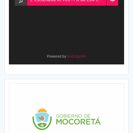
Powered by
AudioIgniter