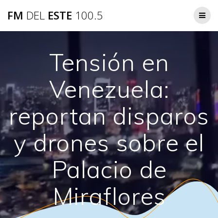
Saltar
FM
DEL
ESTE
100.5
al
contenido
Tensión en
Venezuela:
reportan disparos
y drones sobre el
Palacio de
Miraflores