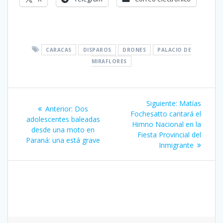
CARACAS
DISPAROS
DRONES
PALACIO DE
MIRAFLORES
Navegación
Siguiente
Siguiente:
Matías
Entrada
Anterior:
Dos
de
entrada:
Fochesatto cantará el
anterior:
adolescentes baleadas
Himno Nacional en la
desde una moto en
entradas
Fiesta Provincial del
Paraná: una está grave
Inmigrante