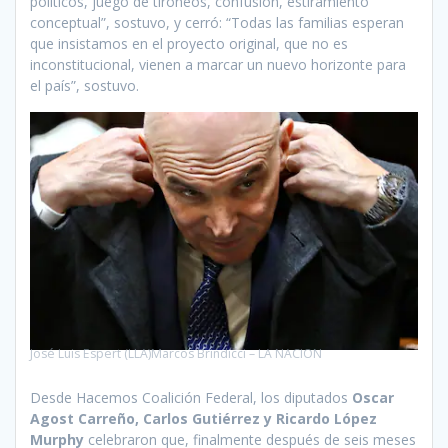
políticos, juego de tironeos, confusión, estiramiento
conceptual”, sostuvo, y cerró: “Todas las familias esperan
que insistamos en el proyecto original, que no es
inconstitucional, vienen a marcar un nuevo horizonte para
el país”, sostuvo.
José Luis Espert (LLA)Marcos Brindicci – LA NACION
Desde Hacemos Coalición Federal, los diputados
Oscar
Agost Carreño, Carlos Gutiérrez y Ricardo López
Murphy
celebraron que, finalmente después de seis meses