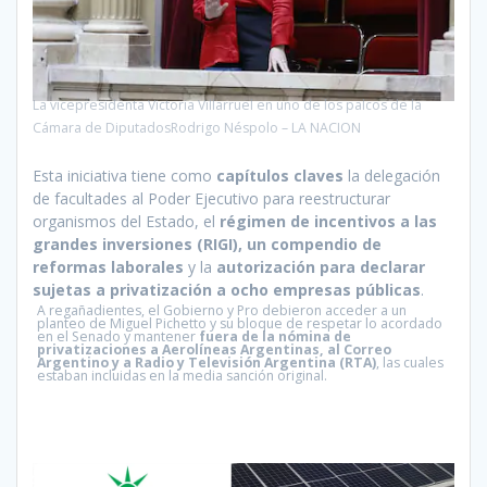
La vicepresidenta Victoria Villarruel en uno de los palcos de la
Cámara de DiputadosRodrigo Néspolo – LA NACION
Esta iniciativa tiene como
capítulos claves
la delegación
de facultades al Poder Ejecutivo para reestructurar
organismos del Estado, el
régimen de incentivos a las
grandes inversiones (RIGI), un compendio de
reformas laborales
y la
autorización para declarar
sujetas a privatización a ocho empresas públicas
.
A regañadientes, el Gobierno y Pro debieron acceder a un
planteo de Miguel Pichetto y su bloque de respetar lo acordado
en el Senado y mantener
fuera de la nómina de
privatizaciones a Aerolíneas Argentinas, al Correo
Argentino y a Radio y Televisión Argentina (RTA)
, las cuales
estaban incluidas en la media sanción original.