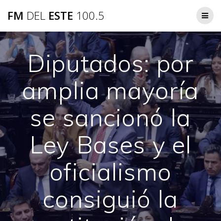
Saltar
FM
DEL
ESTE
100.5
al
contenido
Diputados: por
amplia mayoría
se sancionó la
Ley Bases y el
oficialismo
consiguió la