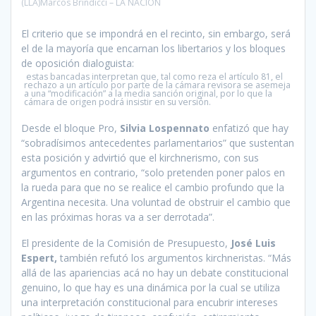
(LLA)Marcos Brindicci – LA NACION
El criterio que se impondrá en el recinto, sin embargo, será
el de la mayoría que encarnan los libertarios y los bloques
de oposición dialoguista:
estas bancadas interpretan que, tal como reza el artículo 81, el
rechazo a un artículo por parte de la cámara revisora se asemeja
a una “modificación” a la media sanción original, por lo que la
cámara de origen podrá insistir en su versión.
Desde el bloque Pro,
Silvia Lospennato
enfatizó que hay
“sobradísimos antecedentes parlamentarios” que sustentan
esta posición y advirtió que el kirchnerismo, con sus
argumentos en contrario, “solo pretenden poner palos en
la rueda para que no se realice el cambio profundo que la
Argentina necesita. Una voluntad de obstruir el cambio que
en las próximas horas va a ser derrotada”.
El presidente de la Comisión de Presupuesto,
José Luis
Espert,
también refutó los argumentos kirchneristas. “Más
allá de las apariencias acá no hay un debate constitucional
genuino, lo que hay es una dinámica por la cual se utiliza
una interpretación constitucional para encubrir intereses