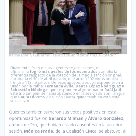
Karina Milei y Guillermo Francos se abrazaron tras la votación
Finalmente, fruto de las ingentes negociaciones, el
oficialismo
logró más avales de los esperados
y amplió la
diferencia respecto de la votación de la media sanción original,
aprobada el 30 de abril pasado, que arrojó 132 votos positivos
frente a 113 negativos. De esos apoyos, tres correspondieron a
Unión por la Patria:
Fernanda Ávila, Dante López Rodríguez y
Sebastián Nóblega
, que responden al gobernador
Raúl Jalil
.
Este trío también se había abstenido en la sesión de abril, al igual
que
Paula Oliveto
(Coalición Civica), quien también votó esta
vez a favor.
Quienes también sumaron sus votos positivos en esta
oportunidad fueron
Gerardo Milman
y
Álvaro González
,
ambos de Pro, que habían estado ausentes en la anterior
sesión.
Mónica Frade
, de la Coalición Cívica, se abstuvo, al