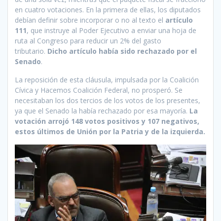
en cuatro votaciones. En la primera de ellas, los diputados
debían definir sobre incorporar o no al texto el
artículo
111
, que instruye al Poder Ejecutivo a enviar una hoja de
ruta al Congreso para reducir un 2% del gasto
tributario.
Dicho artículo había sido rechazado por el
Senado
.
La reposición de esta cláusula, impulsada por la Coalición
Cívica y Hacemos Coalición Federal, no prosperó. Se
necesitaban los dos tercios de los votos de los presentes,
ya que el Senado la había rechazado por esa mayoría.
La
votación arrojó 148 votos positivos y 107 negativos,
estos últimos de Unión por la Patria y de la izquierda.