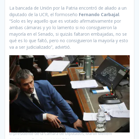
La bancada de Unión por la Patria encontró de aliado a un
diputado de la UCR, el formoseño
Fernando Carbajal
.
“Solo es ley aquello que es votado afirmativamente por
ambas cámaras y yo lo lamento si no consiguieron la
mayoría en el Senado, si quizás faltaron embajadas, no se
qué es lo que faltó, pero no consiguieron la mayoría y esto
va a ser judicializado”, advirtió.
El presidente de la Cámara de Diputados, Martín Menem