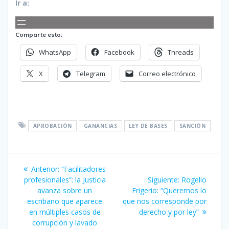
Ir a:
Comparte esto:
WhatsApp
Facebook
Threads
X
Telegram
Correo electrónico
APROBACIÓN
GANANCIAS
LEY DE BASES
SANCIÓN
Navegación
Entrada
Anterior:
“Facilitadores
de
anterior:
Siguiente
profesionales”: la Justicia
Siguiente:
Rogelio
entrada:
avanza sobre un
Frigerio: “Queremos lo
entradas
escribano que aparece
que nos corresponde por
en múltiples casos de
derecho y por ley”
corrupción y lavado