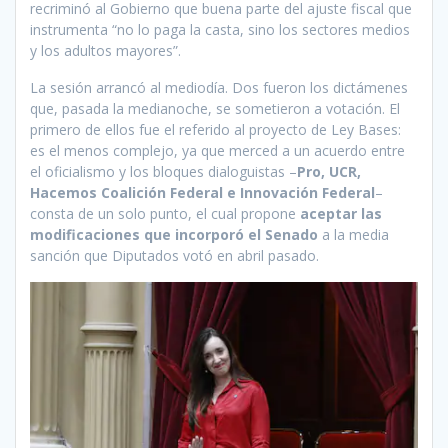
recriminó al Gobierno que buena parte del ajuste fiscal que
instrumenta “no lo paga la casta, sino los sectores medios
y los adultos mayores”.
La sesión arrancó al mediodía. Dos fueron los dictámenes
que, pasada la medianoche, se sometieron a votación. El
primero de ellos fue el referido al proyecto de Ley Bases:
es el menos complejo, ya que merced a un acuerdo entre
el oficialismo y los bloques dialoguistas –
Pro, UCR,
Hacemos Coalición Federal e Innovación Federal
–
consta de un solo punto, el cual propone
aceptar las
modificaciones que incorporó el Senado
a la media
sanción que Diputados votó en abril pasado.