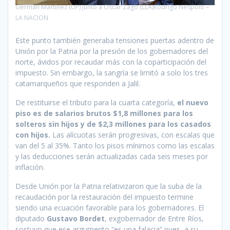
Germán Martínez (UP) junto a Oscar Zago (LLA)Rodrigo Néspolo –
LA NACION
Este punto también generaba tensiones puertas adentro de
Unión por la Patria por la presión de los gobernadores del
norte, ávidos por recaudar más con la coparticipación del
impuesto. Sin embargo, la sangría se limitó a solo los tres
catamarqueños que responden a Jalil.
De restituirse el tributo para la cuarta categoría,
el nuevo
piso es de salarios brutos $1,8 millones para los
solteros sin hijos y de $2,3 millones para los casados
con hijos.
Las alícuotas serán progresivas, con escalas que
van del 5 al 35%. Tanto los pisos mínimos como las escalas
y las deducciones serán actualizadas cada seis meses por
inflación.
Desde Unión por la Patria relativizaron que la suba de la
recaudación por la restauración del impuesto termine
siendo una ecuación favorable para los gobernadores. El
diputado
Gustavo Bordet
, exgobernador de Entre Ríos,
sostuvo que ese argumento “es una falacia” pues, a su