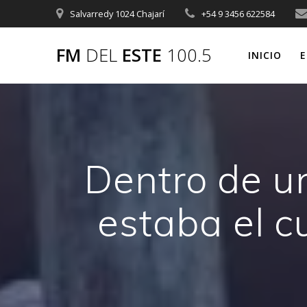
Saltar
Salvarredy 1024 Chajarí
+54 9 3456 622584
al
contenido
FM
DEL
ESTE
100.5
INICIO
E
Dentro de un
estaba el c