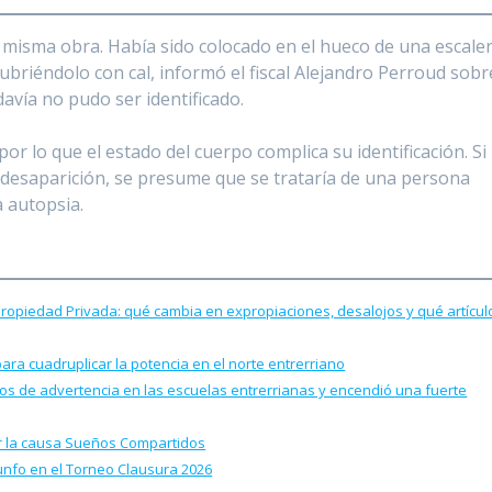
a misma obra. Había sido colocado en el hueco de una escale
cubriéndolo con cal, informó el fiscal Alejandro Perroud sobr
avía no pudo ser identificado.
por lo que el estado del cuerpo complica su identificación. Si
 desaparición, se presume que se trataría de una persona
a autopsia.
 Propiedad Privada: qué cambia en expropiaciones, desalojos y qué artícul
para cuadruplicar la potencia en el norte entrerriano
llos de advertencia en las escuelas entrerrianas y encendió una fuerte
por la causa Sueños Compartidos
iunfo en el Torneo Clausura 2026