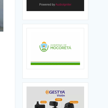
Powered by
AudioIgniter