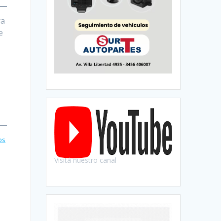
ra
e
os
Visitá nuestro canal