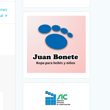
ones
al