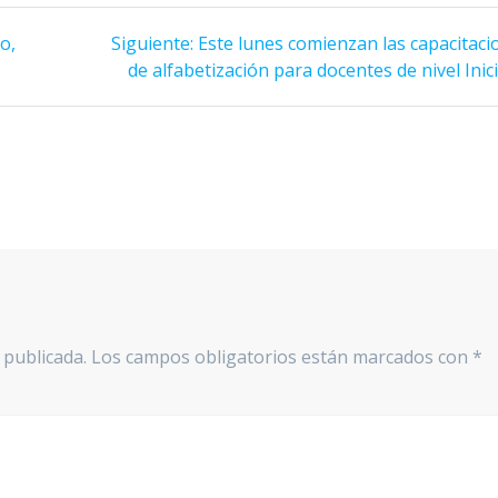
Siguiente
o,
Siguiente:
Este lunes comienzan las capacitaci
entrada:
de alfabetización para docentes de nivel Inici
 publicada.
Los campos obligatorios están marcados con
*