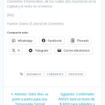
Corrientes 9 homicidios, de los cuales dos ocurrieron en la
Capital y el resto en el interior.
(NG)
Fuente: Diario El Litoral de Corrientes
Comparte esto:
WhatsApp
Facebook
Threads
X
Telegram
Correo electrónico
ASESINATO
CORRIENTES
PROFESOR
Navegación
Entrada
Siguiente
Anterior:
Entre Ríos se
Siguiente:
Confirmado:
de
anterior:
entrada:
pone a punto para una
ANSES dará un bono de
Temporada Termal
$ 6000 para jubilados y