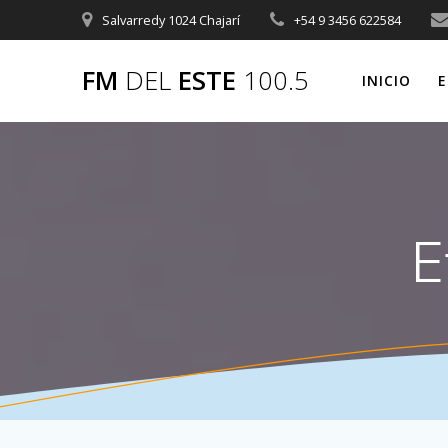
Saltar
Salvarredy 1024 Chajarí
+54 9 3456 622584
al
contenido
FM
DEL
ESTE
100.5
INICIO
E
E