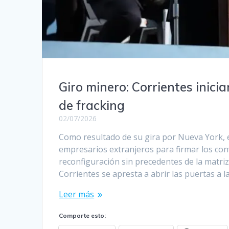
Giro minero: Corrientes inici
de fracking
02/07/2026
Como resultado de su gira por Nueva York, 
empresarios extranjeros para firmar los con
reconfiguración sin precedentes de la matriz
Corrientes se apresta a abrir las puertas a l
Leer más
Comparte esto: