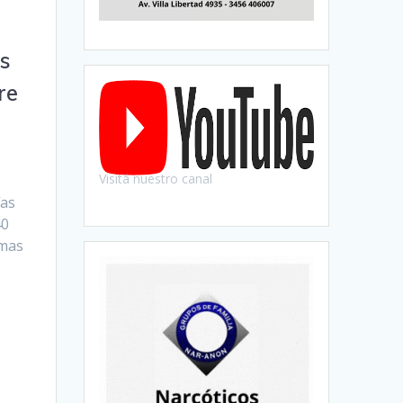
es
re
Visitá nuestro canal
ías
40
imas