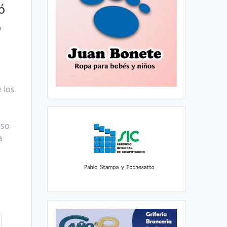
ó
ó
 los
aso
a