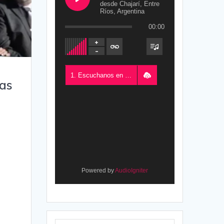
desde Chajarí, Entre
Ríos, Argentina
00:00
1. Escuchanos en Vivo - FM del Este 100.5, desde Chajarí, Entre Ríos, Argentina
nas
Powered by
AudioIgniter