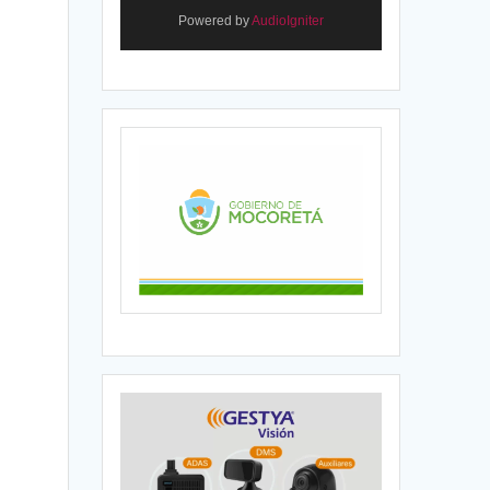
Powered by
AudioIgniter