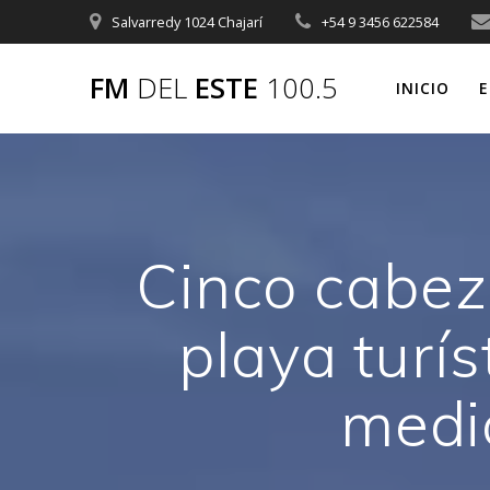
Saltar
Salvarredy 1024 Chajarí
+54 9 3456 622584
al
contenido
FM
DEL
ESTE
100.5
INICIO
E
Cinco cabe
playa turí
medi