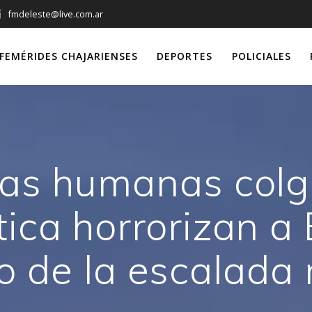
fmdeleste@live.com.ar
FEMÉRIDES CHAJARIENSES
DEPORTES
POLICIALES
zas humanas colg
stica horrorizan a
o de la escalada 