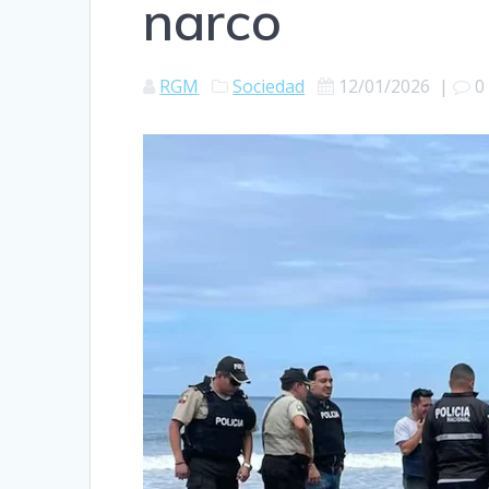
narco
RGM
Sociedad
12/01/2026
|
0