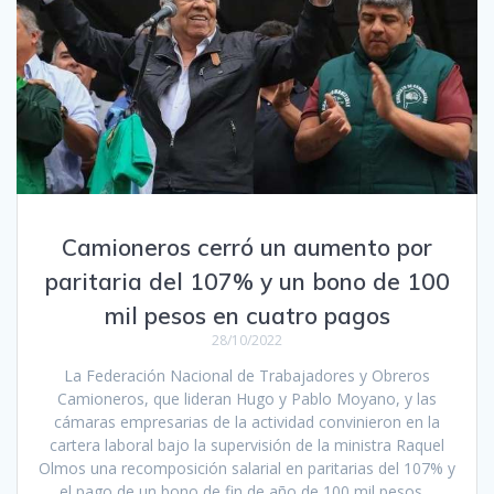
Camioneros cerró un aumento por
paritaria del 107% y un bono de 100
mil pesos en cuatro pagos
28/10/2022
La Federación Nacional de Trabajadores y Obreros
Camioneros, que lideran Hugo y Pablo Moyano, y las
cámaras empresarias de la actividad convinieron en la
cartera laboral bajo la supervisión de la ministra Raquel
Olmos una recomposición salarial en paritarias del 107% y
el pago de un bono de fin de año de 100 mil pesos…