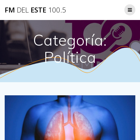
Saltar
FM
DEL
ESTE
100.5
al
contenido
Categoría:
Política