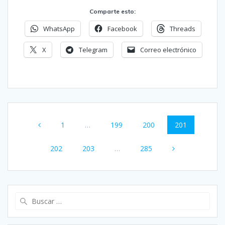
Comparte esto:
WhatsApp
Facebook
Threads
X
Telegram
Correo electrónico
Navegación
Página
Página
Página
Página
1
…
199
200
201
de
Página
Página
Página
entradas
202
203
…
285
Buscar: