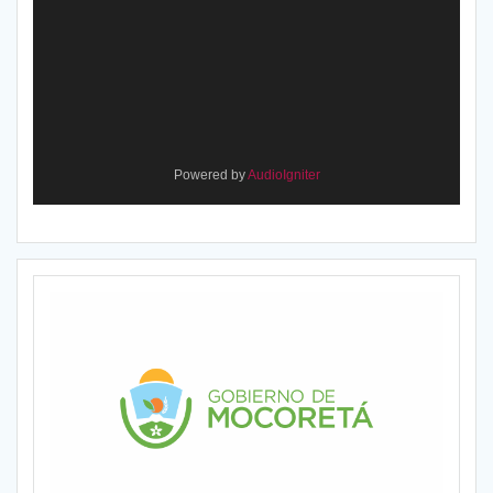
Powered by
AudioIgniter