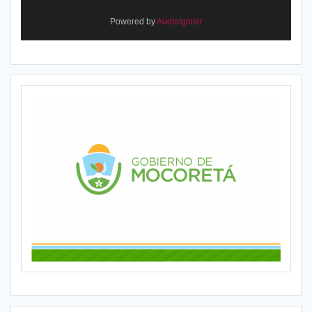
Powered by
AudioIgniter