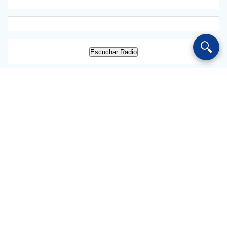
🔍
Escuchar Radio
Salvarredy 1024 Chajarí CP 3228 Entre Ríos Argentina