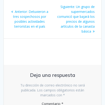
Navegación
Siguiente
Siguiente:
Un grupo de
de
Entrada
entrada:
Anterior:
Detuvieron a
supermercados
anterior:
tres sospechosos por
comunicó que bajará los
entradas
posibles actividades
precios de algunos
terroristas en el país
artículos de la canasta
básica
Deja una respuesta
Tu dirección de correo electrónico no será
publicada.
Los campos obligatorios están
marcados con
*
Comentario
*