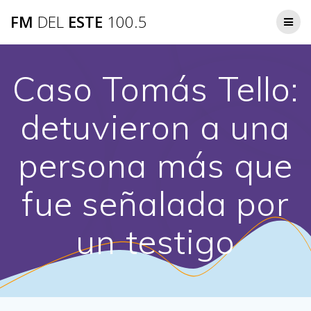
Saltar
FM
DEL
ESTE
100.5
al
contenido
Caso Tomás Tello:
detuvieron a una
persona más que
fue señalada por
un testigo