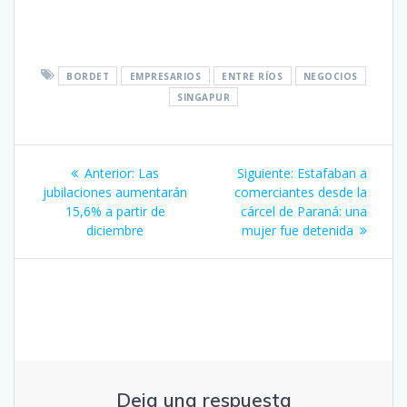
BORDET
EMPRESARIOS
ENTRE RÍOS
NEGOCIOS
SINGAPUR
Navegación
Entrada
Siguiente
Anterior:
Las
Siguiente:
Estafaban a
de
anterior:
entrada:
jubilaciones aumentarán
comerciantes desde la
15,6% a partir de
cárcel de Paraná: una
entradas
diciembre
mujer fue detenida
Deja una respuesta