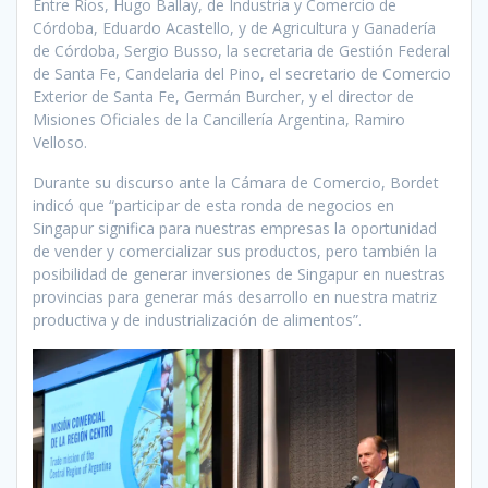
Entre Ríos, Hugo Ballay, de Industria y Comercio de
Córdoba, Eduardo Acastello, y de Agricultura y Ganadería
de Córdoba, Sergio Busso, la secretaria de Gestión Federal
de Santa Fe, Candelaria del Pino, el secretario de Comercio
Exterior de Santa Fe, Germán Burcher, y el director de
Misiones Oficiales de la Cancillería Argentina, Ramiro
Velloso.
Durante su discurso ante la Cámara de Comercio, Bordet
indicó que “participar de esta ronda de negocios en
Singapur significa para nuestras empresas la oportunidad
de vender y comercializar sus productos, pero también la
posibilidad de generar inversiones de Singapur en nuestras
provincias para generar más desarrollo en nuestra matriz
productiva y de industrialización de alimentos”.