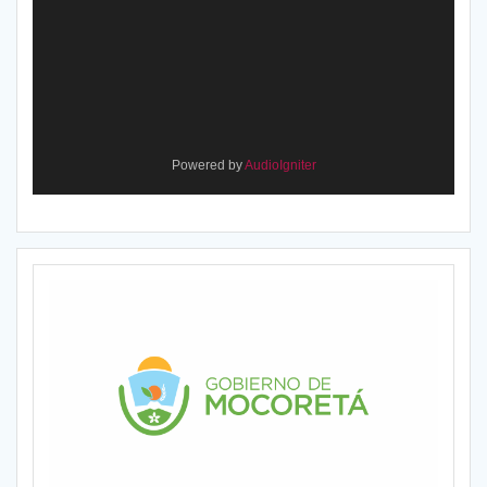
Powered by
AudioIgniter