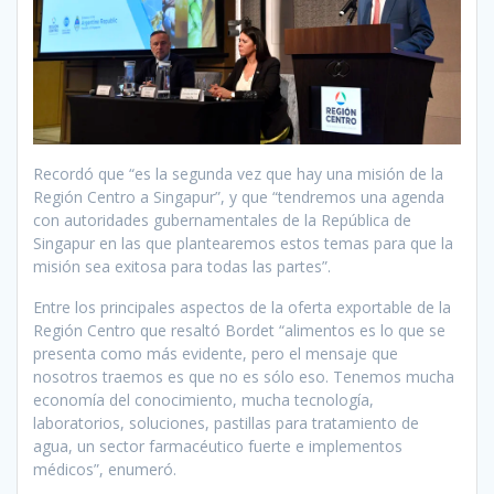
Recordó que “es la segunda vez que hay una misión de la
Región Centro a Singapur”, y que “tendremos una agenda
con autoridades gubernamentales de la República de
Singapur en las que plantearemos estos temas para que la
misión sea exitosa para todas las partes”.
Entre los principales aspectos de la oferta exportable de la
Región Centro que resaltó Bordet “alimentos es lo que se
presenta como más evidente, pero el mensaje que
nosotros traemos es que no es sólo eso. Tenemos mucha
economía del conocimiento, mucha tecnología,
laboratorios, soluciones, pastillas para tratamiento de
agua, un sector farmacéutico fuerte e implementos
médicos”, enumeró.