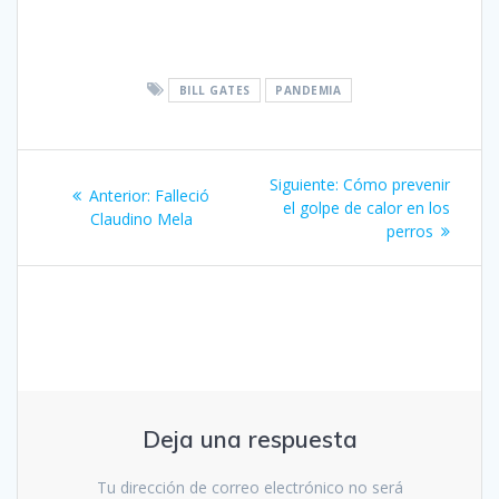
BILL GATES
PANDEMIA
Navegación
Siguiente
Siguiente:
Cómo prevenir
Entrada
Anterior:
Falleció
de
entrada:
el golpe de calor en los
anterior:
Claudino Mela
perros
entradas
Deja una respuesta
Tu dirección de correo electrónico no será