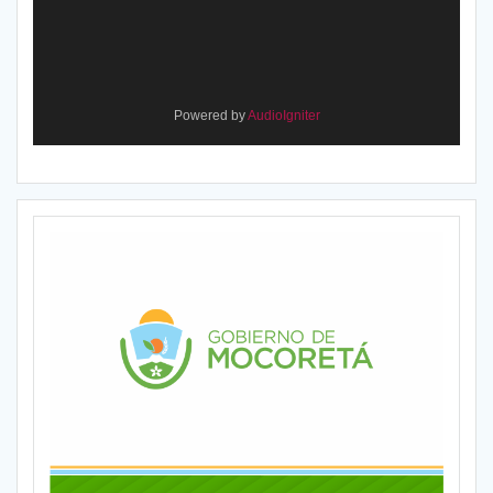
Powered by
AudioIgniter