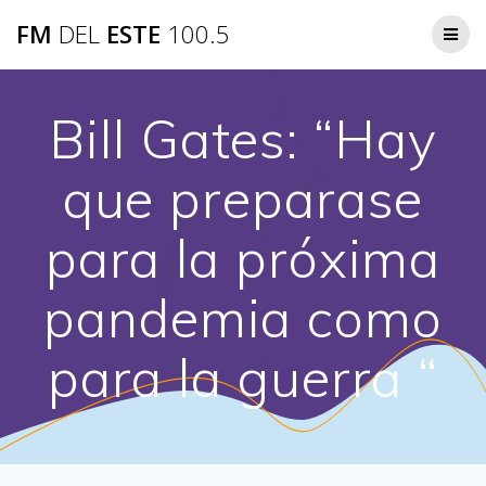
Saltar
FM
DEL
ESTE
100.5
al
contenido
Bill Gates: “Hay
que preparase
para la próxima
pandemia como
para la guerra “