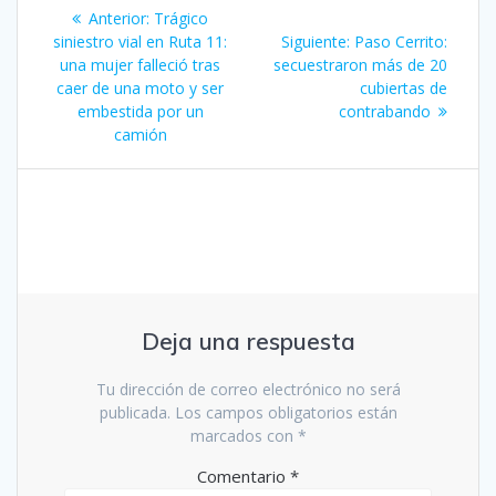
Navegación
Entrada
Anterior:
Trágico
de
anterior:
Siguiente
siniestro vial en Ruta 11:
Siguiente:
Paso Cerrito:
entrada:
una mujer falleció tras
secuestraron más de 20
entradas
caer de una moto y ser
cubiertas de
embestida por un
contrabando
camión
Deja una respuesta
Tu dirección de correo electrónico no será
publicada.
Los campos obligatorios están
marcados con
*
Comentario
*