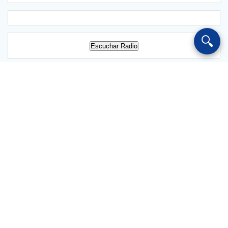
🔍
Escuchar Radio
Salvarredy 1024 Chajarí CP 3228 Entre Ríos Argentina