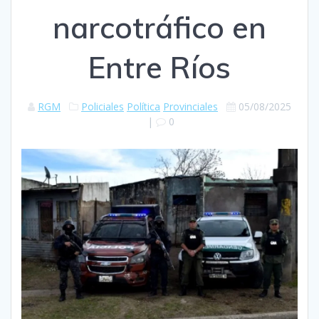
narcotráfico en
Entre Ríos
RGM
Policiales
Política
Provinciales
05/08/2025
|
0