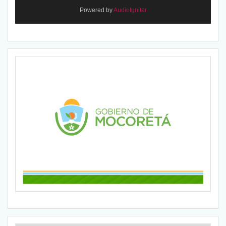
Powered by
AudioIgniter