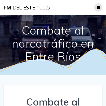
Saltar
FM
DEL
ESTE
100.5
al
contenido
Combate al
narcotráfico en
Entre Ríos
Combate al