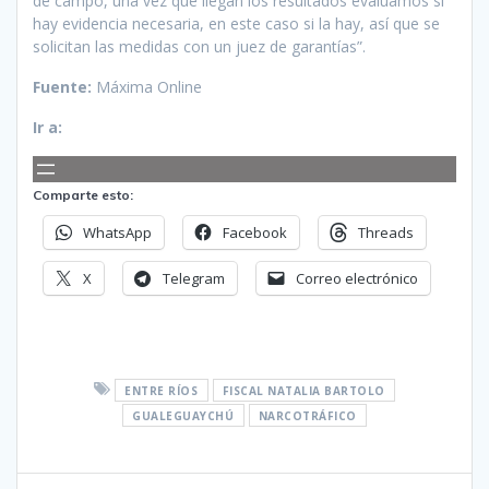
de campo, una vez que llegan los resultados evaluamos si
hay evidencia necesaria, en este caso si la hay, así que se
solicitan las medidas con un juez de garantías”.
Fuente:
Máxima Online
Ir a:
Comparte esto:
WhatsApp
Facebook
Threads
X
Telegram
Correo electrónico
ENTRE RÍOS
FISCAL NATALIA BARTOLO
GUALEGUAYCHÚ
NARCOTRÁFICO