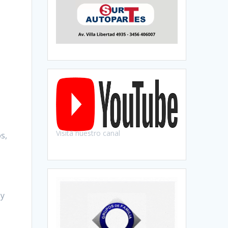
Visitá nuestro canal
s,
 y