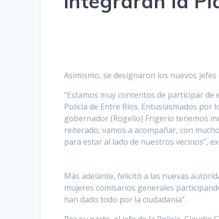
integrarán la Pl
Asimismo, se designaron los nuevos jefes
“Estamos muy contentos de participar de e
Policía de Entre Ríos. Entusiasmados por l
gobernador (Rogelio) Frigerio tenemos mu
reiterado, vamos a acompañar, con mucho 
para estar al lado de nuestros vecinos”, ex
Más adelante, felicitó a las nuevas autorid
mujeres comisarios generales participando 
han dado todo por la ciudadanía”.
Por su parte, el jefe de la Policía, Claudio