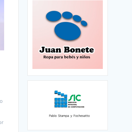
io
or