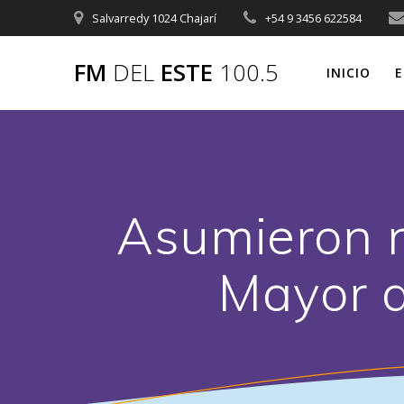
Saltar
Salvarredy 1024 Chajarí
+54 9 3456 622584
al
contenido
FM
DEL
ESTE
100.5
INICIO
E
Asumieron n
Mayor d