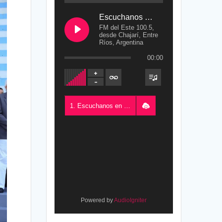
Escuchanos en Vivo
FM del Este 100.5,
desde Chajarí, Entre
Ríos, Argentina
00:00
1. Escuchanos en Vivo - FM del Este 100.5, desde Chajarí, Entre Ríos, Argentina
Powered by
AudioIgniter