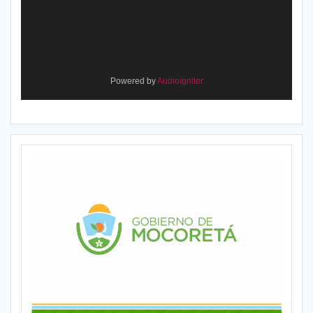
Powered by
AudioIgniter