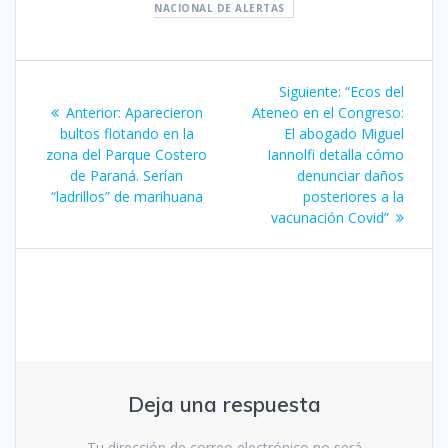
NACIONAL DE ALERTAS
Navegación
Siguiente
Siguiente:
“Ecos del
de
Entrada
entrada:
Anterior:
Aparecieron
Ateneo en el Congreso:
anterior:
bultos flotando en la
El abogado Miguel
entradas
zona del Parque Costero
Iannolfi detalla cómo
de Paraná. Serían
denunciar daños
“ladrillos” de marihuana
posteriores a la
vacunación Covid”
Deja una respuesta
Tu dirección de correo electrónico no será