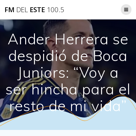
Saltar
FM
DEL
ESTE
100.5
al
contenido
Ander Herrera se
despidió de Boca
Juniors: “Voy a
ser hincha para el
resto de mi vida”