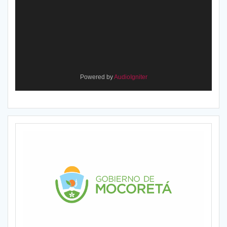
Powered by
AudioIgniter