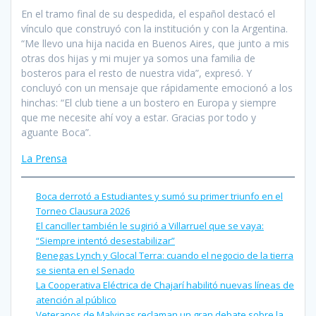
En el tramo final de su despedida, el español destacó el
vínculo que construyó con la institución y con la Argentina.
“Me llevo una hija nacida en Buenos Aires, que junto a mis
otras dos hijas y mi mujer ya somos una familia de
bosteros para el resto de nuestra vida”, expresó. Y
concluyó con un mensaje que rápidamente emocionó a los
hinchas: “El club tiene a un bostero en Europa y siempre
que me necesite ahí voy a estar. Gracias por todo y
aguante Boca”.
La Prensa
Boca derrotó a Estudiantes y sumó su primer triunfo en el
Torneo Clausura 2026
El canciller también le sugirió a Villarruel que se vaya:
“Siempre intentó desestabilizar”
Benegas Lynch y Glocal Terra: cuando el negocio de la tierra
se sienta en el Senado
La Cooperativa Eléctrica de Chajarí habilitó nuevas líneas de
atención al público
Veteranos de Malvinas reclaman un gran debate sobre la