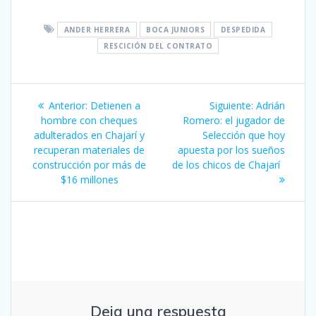
ANDER HERRERA
BOCA JUNIORS
DESPEDIDA
RESCICIÓN DEL CONTRATO
Navegación
Entrada
Siguiente
Anterior:
Detienen a
Siguiente:
Adrián
de
anterior:
entrada:
hombre con cheques
Romero: el jugador de
adulterados en Chajarí y
Selección que hoy
entradas
recuperan materiales de
apuesta por los sueños
construcción por más de
de los chicos de Chajarí
$16 millones
Deja una respuesta