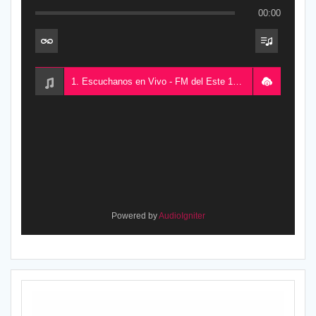
00:00
1. Escuchanos en Vivo - FM del Este 100.5, desde Chajarí, Entre Ríos, Argentina
Powered by
AudioIgniter