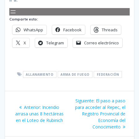
Comparte esto:
WhatsApp
Facebook
Threads
X
Telegram
Correo electrónico
ALLANAMIENTO
ARMA DE FUEGO
FEDERACIÓN
Navegación
Siguiente
Siguiente:
El paso a paso
de
Entrada
entrada:
Anterior:
Incendio
para acceder al Repec, el
anterior:
arrasa unas 8 hectáreas
Registro Provincial de
entradas
en el Loteo de Rubinich
Economía del
Conocimiento