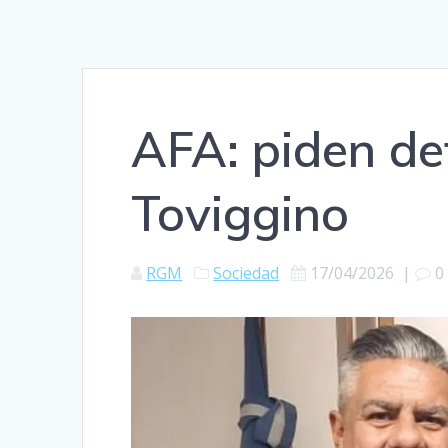
AFA: piden de
Toviggino
RGM
Sociedad
17/04/2026
|
0