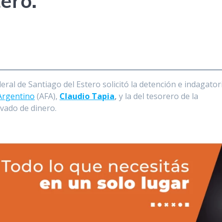
ero.
deral de Santiago del Estero solicitó la detención e indagator
 Argentino
(AFA),
Claudio Tapia
,
y la del tesorero de la
vado de dinero.