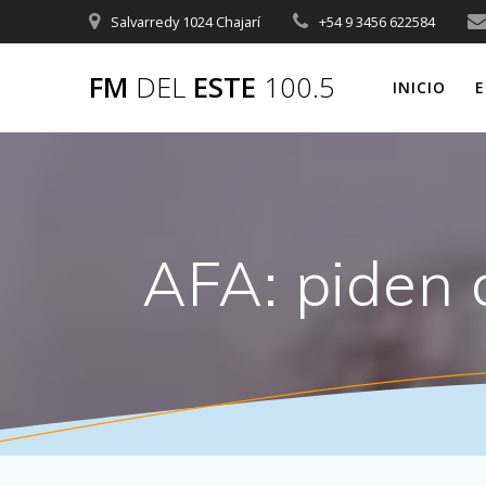
Saltar
Salvarredy 1024 Chajarí
+54 9 3456 622584
al
contenido
FM
DEL
ESTE
100.5
INICIO
E
AFA: piden 