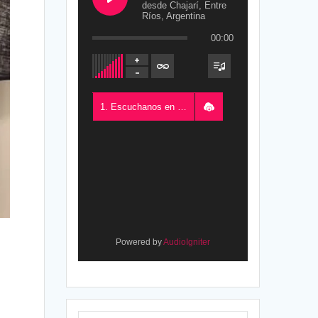
desde Chajarí, Entre
Ríos, Argentina
00:00
1. Escuchanos en Vivo - FM del Este 100.5, desde Chajarí, Entre Ríos, Argentina
Powered by
AudioIgniter