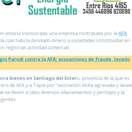
ién estaría involucrada una empresa contratada por la
AFA
 la cual habría desviado dinero a sociedades constituidas en
i registran actividad comercial.
gio Parodi contra la AFA: acusaciones de fraude, lavado
ucra bienes en Santiago del Ester
o, provincia de la que es
rero de AFA y a Tapia por “asociación ilícita agravada y lavad
e se lleven a cabo diversos allanamientos y peritajes y la
igentes.