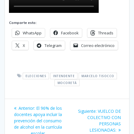
Comparte esto:
WhatsApp
Facebook
Threads
X
Telegram
Correo electrónico
ELECCIONES
INTENDENTE
MARCELO TISOCCO
MOCORETÁ
Navegación
Entrada
Anterior:
El 96% de los
Siguiente
Siguiente:
VUELCO DE
de
anterior:
docentes apoya incluir la
entrada:
COLECTIVO CON
prevención del consumo
PERSONAS
entradas
de alcohol en la currícula
LESIONADAS:
escolar