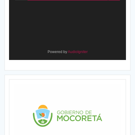
Powered by
AudioIgniter