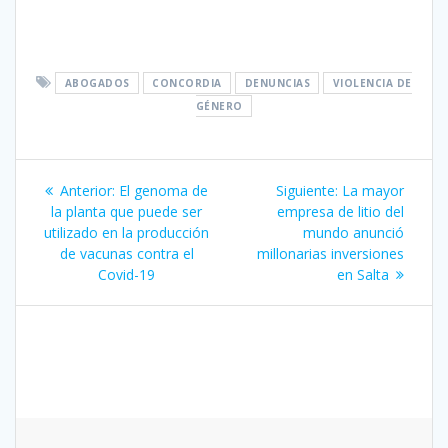
ABOGADOS
CONCORDIA
DENUNCIAS
VIOLENCIA DE
GÉNERO
Navegación
Entrada
Siguiente
Anterior:
El genoma de
Siguiente:
La mayor
de
anterior:
entrada:
la planta que puede ser
empresa de litio del
utilizado en la producción
mundo anunció
entradas
de vacunas contra el
millonarias inversiones
Covid-19
en Salta