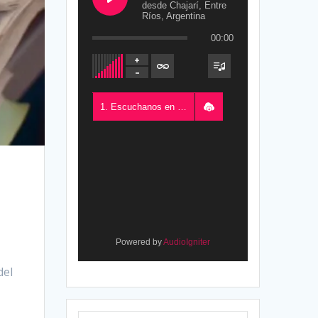
desde Chajarí, Entre
Ríos, Argentina
00:00
1. Escuchanos en Vivo - FM del Este 100.5, desde Chajarí, Entre Ríos, Argentina
Powered by
AudioIgniter
del