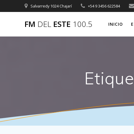
Saltar
Salvarredy 1024 Chajarí
+54 9 3456 622584
al
contenido
FM
DEL
ESTE
100.5
INICIO
E
Etiqu