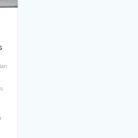
s
ían
s.
a