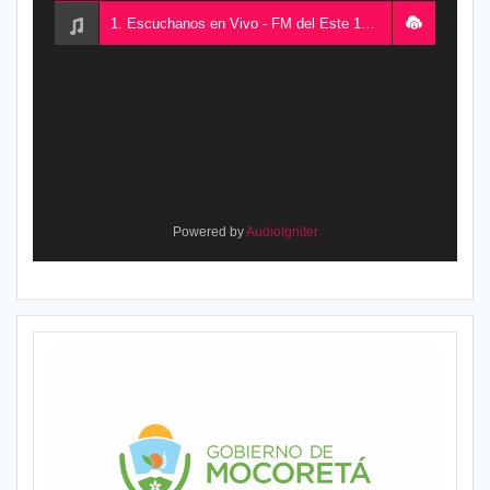
1. Escuchanos en Vivo - FM del Este 100.5, desde Chajarí, Entre Ríos, Argentina
Powered by
AudioIgniter