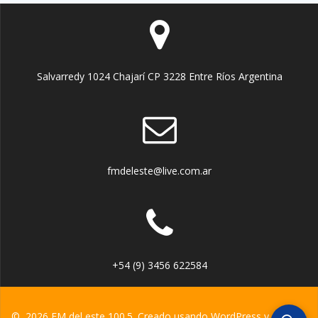
Salvarredy 1024 Chajarí CP 3228 Entre Ríos Argentina
fmdeleste@live.com.ar
+54 (9) 3456 622584
© 2026 FM del este 100.5. Creado usando WordPress y el
tema