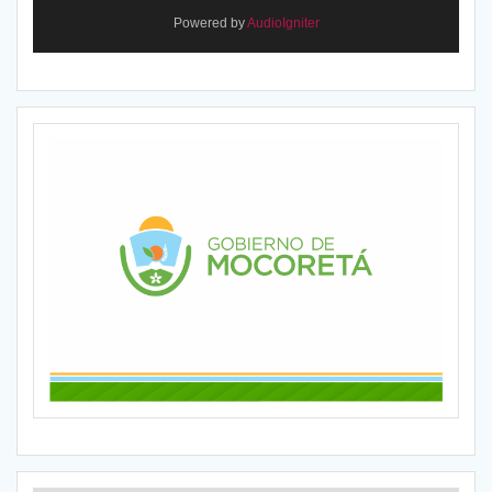
Powered by
AudioIgniter