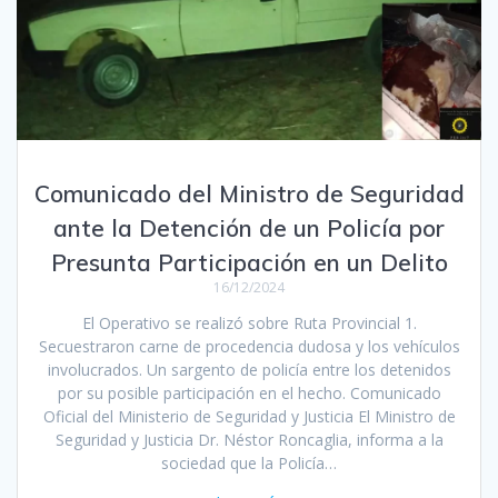
Comunicado del Ministro de Seguridad
ante la Detención de un Policía por
Presunta Participación en un Delito
16/12/2024
El Operativo se realizó sobre Ruta Provincial 1.
Secuestraron carne de procedencia dudosa y los vehículos
involucrados. Un sargento de policía entre los detenidos
por su posible participación en el hecho. Comunicado
Oficial del Ministerio de Seguridad y Justicia El Ministro de
Seguridad y Justicia Dr. Néstor Roncaglia, informa a la
sociedad que la Policía…