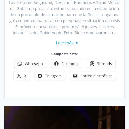
Las áreas de Seguridad, Derechos Humanos y Salud Mental
del Gobierno provincial están trabajando en la elaboración
de un protocolo de actuación para que la Policía tenga una
guía cuando deba tratar con personas en situación de crisis
El próximo encuentro se producirá el jueves. Las tres
instancias del Gobierno de Entre Ríos comenzaron su…
Leer más
Comparte esto:
WhatsApp
Facebook
Threads
X
Telegram
Correo electrónico