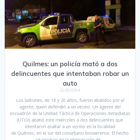
Quilmes: un policía mató a dos
delincuentes que intentaban robar un
auto
22/02/2024
Los ladrones, de 18 y 20 años, fueron abatidos por el
agente, quien defendió a un vecino. Un agente del
escuadrón de la Unidad Táctica de Operaciones Inmediatas
(UTOI) abatió este miércoles a dos delincuentes que
intentaron asaltar a un vecino en la localidad
de Quilmes, en el sur del conurbano bonaerense. El hecho
se produjo en la intersección de…