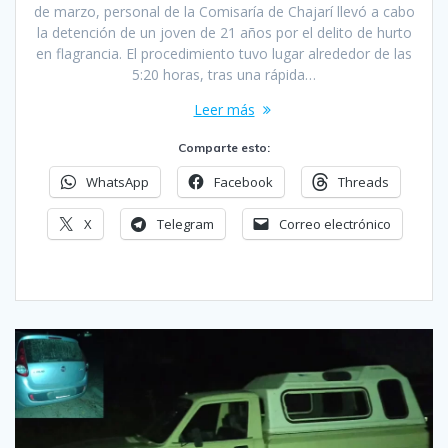
de marzo, personal de la Comisaría de Chajarí llevó a cabo
la detención de un joven de 21 años por el delito de hurto
en flagrancia. El procedimiento tuvo lugar alrededor de las
5:20 horas, tras una rápida…
Leer más
Comparte esto:
WhatsApp
Facebook
Threads
X
Telegram
Correo electrónico