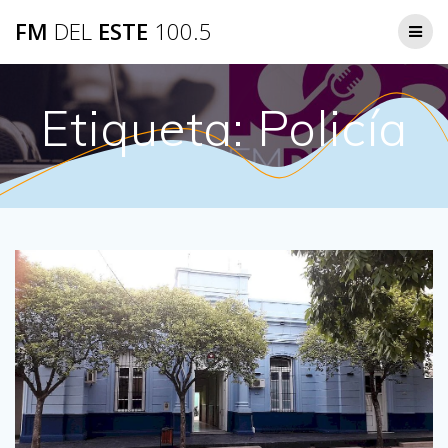
Saltar
FM
DEL
ESTE
100.5
al
contenido
Etiqueta:
Policía