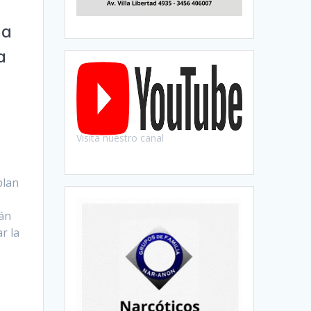
na
a
Visitá nuestro canal
plan
rán
r la