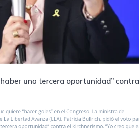
a haber una tercera oportunidad” contra
e quiere “hacer goles” en el Congreso. La ministra de
La Libertad Avanza (LLA), Patricia Bullrich, pidió el voto pa
a tercera oportunidad” contra el kirchnerismo. “Yo creo que e