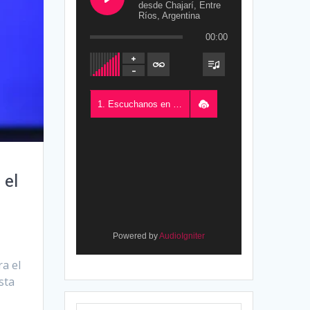
desde Chajarí, Entre
Ríos, Argentina
00:00
1. Escuchanos en Vivo - FM del Este 100.5, desde Chajarí, Entre Ríos, Argentina
 el
Powered by
AudioIgniter
ra el
sta