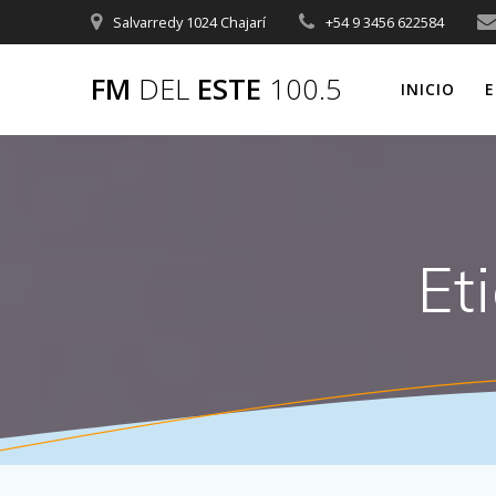
Saltar
Salvarredy 1024 Chajarí
+54 9 3456 622584
al
contenido
FM
DEL
ESTE
100.5
INICIO
E
Et