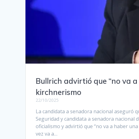
Bullrich advirtió que “no va 
kirchnerismo
22/10/2025
La candidata a senadora nacional aseguró qu
Seguridad y candidata a senadora nacional de 
oficialismo y advirtió que “no va a haber un
vez va a…