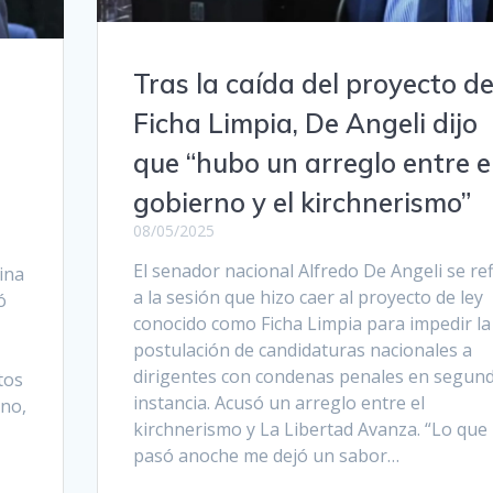
Tras la caída del proyecto d
Ficha Limpia, De Angeli dijo
que “hubo un arreglo entre e
gobierno y el kirchnerismo”
08/05/2025
El senador nacional Alfredo De Angeli se ref
ina
a la sesión que hizo caer al proyecto de ley
ó
conocido como Ficha Limpia para impedir la
postulación de candidaturas nacionales a
dirigentes con condenas penales en segun
tos
instancia. Acusó un arreglo entre el
rno,
kirchnerismo y La Libertad Avanza. “Lo que
pasó anoche me dejó un sabor…