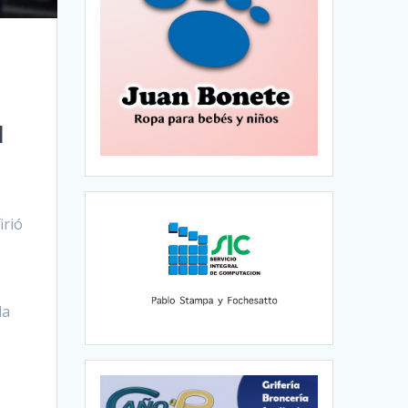
e
l
irió
da