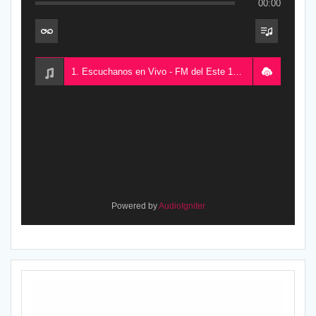
00:00
1. Escuchanos en Vivo - FM del Este 100.5, desde Chajarí, Entre Ríos, Argentina
Powered by
AudioIgniter