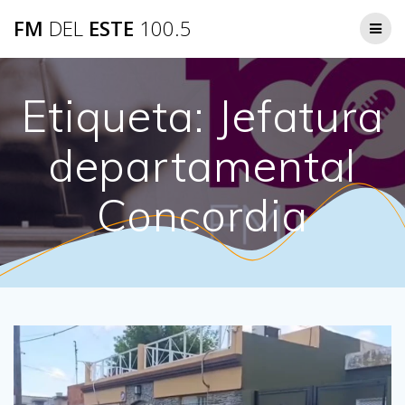
Saltar
FM
DEL
ESTE
100.5
al
contenido
Etiqueta:
Jefatura
departamental
Concordia