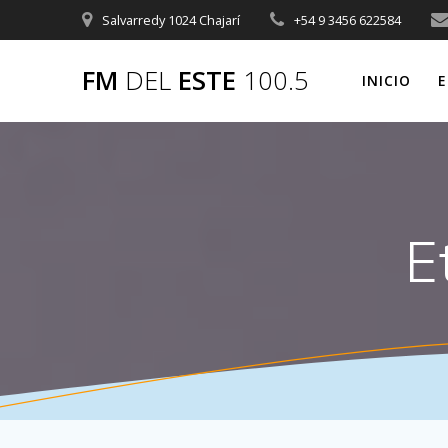
Saltar
Salvarredy 1024 Chajarí
+54 9 3456 622584
al
contenido
FM
DEL
ESTE
100.5
INICIO
E
E