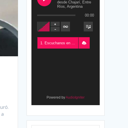
desde Chajarí, Entre
Ríos, Argentina
00:00
1. Escuchanos en Vivo - FM del Este 100.5, desde Chajarí, Entre Ríos, Argentina
Powered by
AudioIgniter
guró.
 a