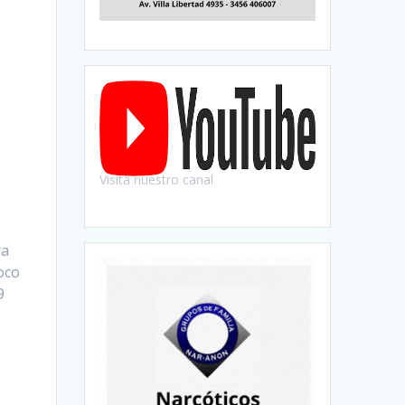
Visitá nuestro canal
ra
oco
9