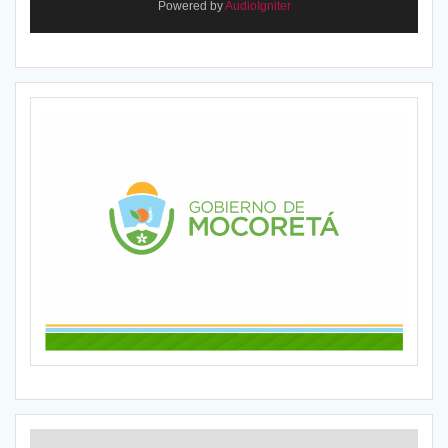
Powered by
AudioIgniter