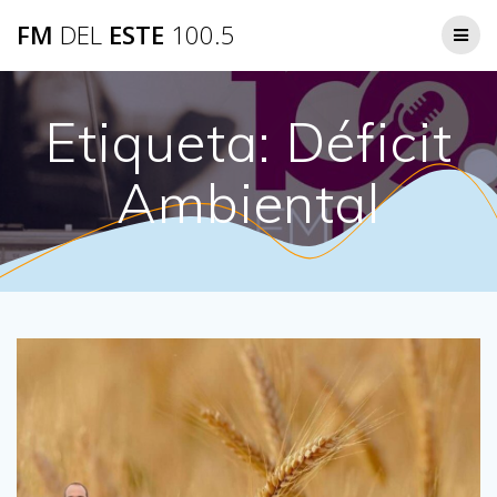
Saltar
FM
DEL
ESTE
100.5
al
contenido
Etiqueta:
Déficit
Ambiental