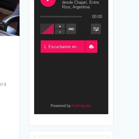
desde Chajarí, Entre
Ríos, Argentina
00:00
1. Escuchanos en Vivo - FM del Este 100.5, desde Chajarí, Entre Ríos, Argentina
ura
Powered by
AudioIgniter