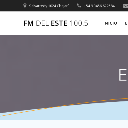
Saltar
Salvarredy 1024 Chajarí
+54 9 3456 622584
al
contenido
FM
DEL
ESTE
100.5
INICIO
E
E