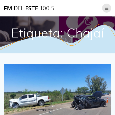
Saltar
FM
DEL
ESTE
100.5
al
contenido
Etiqueta:
Chajaí