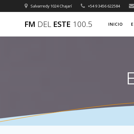
Saltar
Salvarredy 1024 Chajarí
+54 9 3456 622584
al
contenido
FM
DEL
ESTE
100.5
INICIO
E