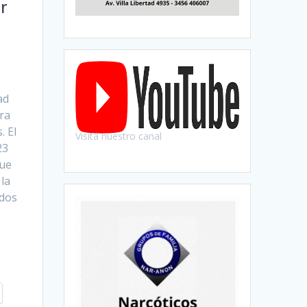
r
ad
ra
. El
Visitá nuestro canal
23
que
la
ados