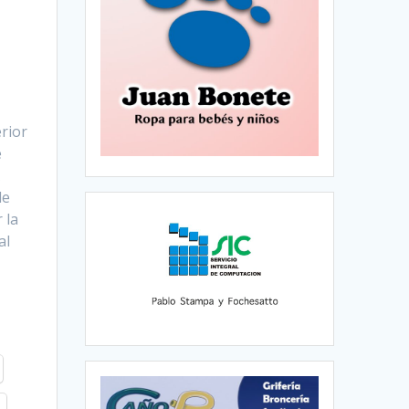
erior
e
de
 la
al