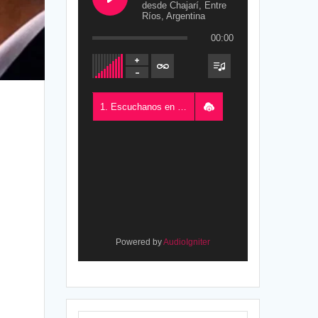
desde Chajarí, Entre
Ríos, Argentina
00:00
1. Escuchanos en Vivo - FM del Este 100.5, desde Chajarí, Entre Ríos, Argentina
Powered by
AudioIgniter