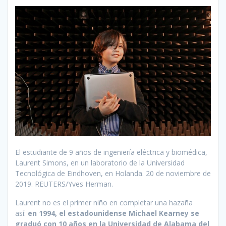
El estudiante de 9 años de ingeniería eléctrica y biomédica,
Laurent Simons, en un laboratorio de la Universidad
Tecnológica de Eindhoven, en Holanda. 20 de noviembre de
2019. REUTERS/Yves Herman.
Laurent no es el primer niño en completar una hazaña
así:
en 1994, el estadounidense Michael Kearney se
graduó con 10 años en la Universidad de Alabama del