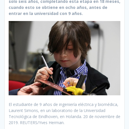
solo seis años, completando esta etapa en 18 meses,
cuando esto se obtiene en ocho años, antes de
entrar en la universidad con 9 años.
El estudiante de 9 años de ingeniería eléctrica y biomédica,
Laurent Simons, en un laboratorio de la Universidad
Tecnológica de Eindhoven, en Holanda. 20 de noviembre de
2019. REUTERS/Yves Herman.