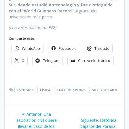
Sur, donde estudió Antropología y fue distinguido
con el “World Guinness Record”
al graduado
universitario más joven.
(con información de EFE)
Comparte esto:
WhatsApp
Facebook
Threads
X
Telegram
Correo electrónico
ESTUDIOS
FÍSICA
LAURENT SIMONS
SUPERDOTADO
Navegación
Entrada
Anterior:
Una
de
anterior:
Siguiente
asociación civil quiere
Siguiente:
Histórica
entrada:
llevar el caso de los
bajante del Paraná: